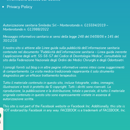
Privacy Policy
Autorizzazione sanitaria Smiledoc Srl – Monterotondo n. G15594/2019 –
Monterotondo n. G13988/2022
Messaggio informativo sanitario ai sensi della legge 248 del 04/08/06 e 145 del
30/12/18.
Il nostro sito si attiene alle Linee guida sulla pubblicità dell’informazione sanitaria
contenute nel documento “Pubblicità dell’informazione sanitaria – Linea guida inerente
l’applicazione degli artt. 55-56-57 del Codice di Deontologia Medica”, consultabile sul
sito della Federazione Nazionale degli Ordini dei Medici Chirurghi e degli Odontoiatri.
I consigli forniti sul blog o in altre pagine informative vanno intesi come suggerimenti
di comportamento. La visita medica tradizionale rappresenta il solo strumento
diagnostico per un efficace trattamento terapeutico.
Tutto il materiale contenuto in questo sito, incluse fotografie, video, immagini,
illustrazioni e testi è protetto da © copyright. Tutti i diritti sono riservati. La
riproduzione, la pubblicazione e la distribuzione, totale o parziale, di tutto il materiale
originale contenuto in questo sito sono espressamente vietate in assenza di
autorizzazione scritta.
This site is not part of the Facebook website or Facebook Inc. Additionally, this site is
NOT endorsed by Facebook in any way. FACEBOOK is a trademark of FACEBOOK, Inc.