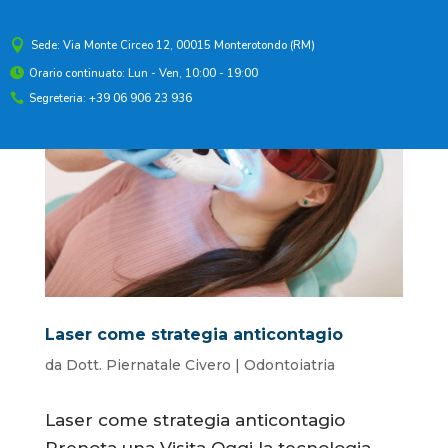

Sede: Via Monte Circeo 12, 00015 Monterotondo (RM)
Orario continuato: Lun - Ven, 10:00 - 19:00

Segreteria: +39 06 906 23 936

Laser come strategia anticontagio
da
Dott. Piernatale Civero
|
Odontoiatria
Laser come strategia anticontagio
Prenota una Visita Oggi la tecnologia