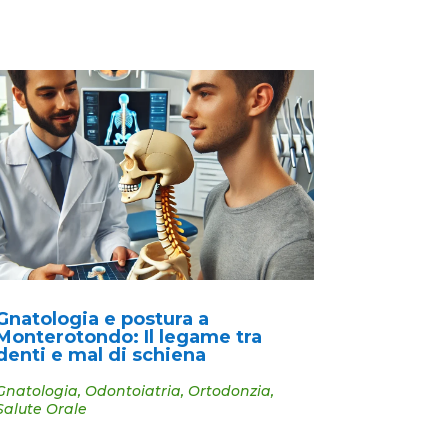
Gnatologia e postura a
Monterotondo: Il legame tra
denti e mal di schiena
Gnatologia
,
Odontoiatria
,
Ortodonzia
,
Salute Orale