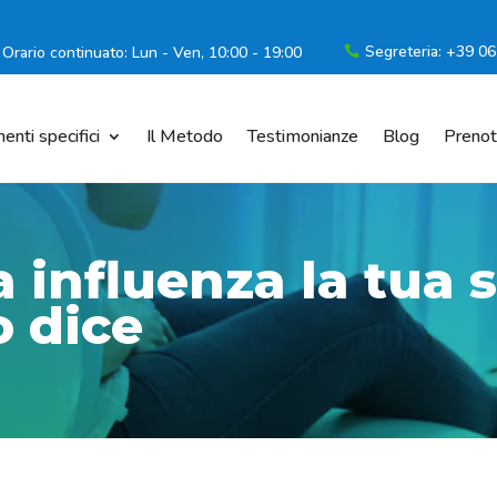
Segreteria: +39 0
Orario continuato: Lun - Ven, 10:00 - 19:00

enti specifici
Il Metodo
Testimonianze
Blog
Prenot
 influenza la tua 
o dice