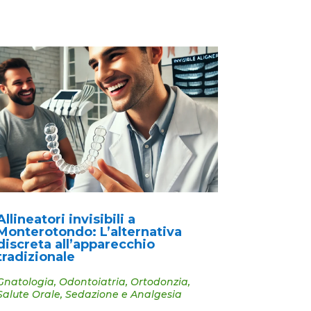
Allineatori invisibili a
Monterotondo: L’alternativa
discreta all’apparecchio
tradizionale
Gnatologia
,
Odontoiatria
,
Ortodonzia
,
Salute Orale
,
Sedazione e Analgesia