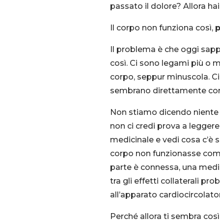
passato il dolore? Allora hai 
Il corpo non funziona così,
p
Il problema è che oggi sapp
così. Ci sono legami più o m
corpo, seppur minuscola. C
sembrano direttamente corr
Non stiamo dicendo niente d
non ci credi prova a leggere 
medicinale e vedi cosa c’è scr
corpo non funzionasse com
parte è connessa, una medic
tra gli effetti collaterali pr
all’apparato cardiocircolator
Perché allora ti sembra cos