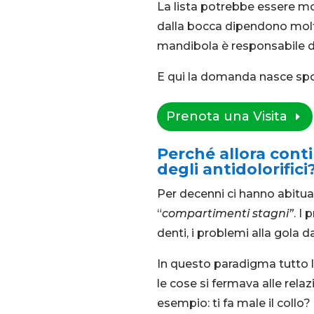
La lista potrebbe essere mo
dalla bocca dipendono molti
mandibola è responsabile del
E qui la domanda nasce sp
Prenota una Visita
Perché allora conti
degli antidolorifici
Per decenni ci hanno abituat
“
compartimenti stagni”
. I
denti, i problemi alla gola da
In questo paradigma tutto 
le cose si fermava alle relaz
esempio: ti fa male il collo?