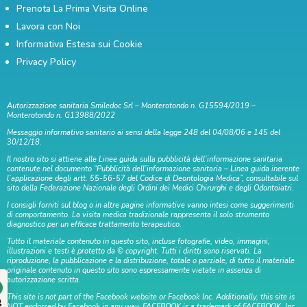
Prenota La Prima Visita Online
Lavora con Noi
Informativa Estesa sui Cookie
Privacy Policy
Autorizzazione sanitaria Smiledoc Srl – Monterotondo n. G15594/2019 –
Monterotondo n. G13988/2022
Messaggio informativo sanitario ai sensi della legge 248 del 04/08/06 e 145 del
30/12/18.
Il nostro sito si attiene alle Linee guida sulla pubblicità dell’informazione sanitaria
contenute nel documento “Pubblicità dell’informazione sanitaria – Linea guida inerente
l’applicazione degli artt. 55-56-57 del Codice di Deontologia Medica”, consultabile sul
sito della Federazione Nazionale degli Ordini dei Medici Chirurghi e degli Odontoiatri.
I consigli forniti sul blog o in altre pagine informative vanno intesi come suggerimenti
di comportamento. La visita medica tradizionale rappresenta il solo strumento
diagnostico per un efficace trattamento terapeutico.
Tutto il materiale contenuto in questo sito, incluse fotografie, video, immagini,
illustrazioni e testi è protetto da © copyright. Tutti i diritti sono riservati. La
riproduzione, la pubblicazione e la distribuzione, totale o parziale, di tutto il materiale
originale contenuto in questo sito sono espressamente vietate in assenza di
autorizzazione scritta.
This site is not part of the Facebook website or Facebook Inc. Additionally, this site is
NOT endorsed by Facebook in any way. FACEBOOK is a trademark of FACEBOOK, Inc.