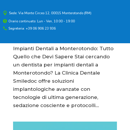

Sede: Via Monte Circeo 12, 00015 Monterotondo (RM)
Impianti Dentali a Monterotondo: Guida
Orario continuato: Lun - Ven, 10:00 - 19:00

Completa 2026
Segreteria: +39 06 906 23 936

da
.
|
Implantologia e Denti fissi
Impianti Dentali a Monterotondo: Tutto
Quello che Devi Sapere Stai cercando
un dentista per impianti dentali a
Monterotondo? La Clinica Dentale
Smiledoc offre soluzioni
implantologiche avanzate con
tecnologie di ultima generazione,
sedazione cosciente e protocolli...