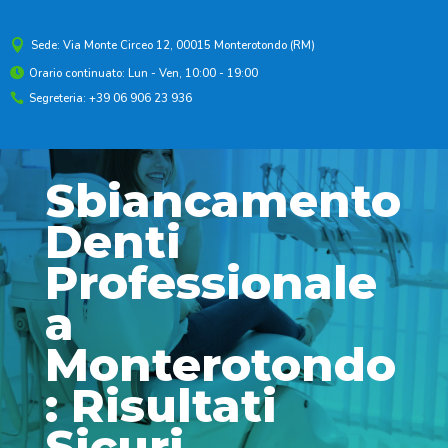

Sede: Via Monte Circeo 12, 00015 Monterotondo (RM)
Orario continuato: Lun - Ven, 10:00 - 19:00

Segreteria: +39 06 906 23 936

Sbiancamento
Denti
Professionale
a
Monterotondo
: Risultati
Sicuri