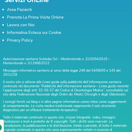
Servizi OnLine
Area Pazienti
Prenota La Prima Visita Online
Lavora con Noi
Informativa Estesa sui Cookie
Privacy Policy
Autorizzazione sanitaria Smiledoc Srl – Monterotondo n. G15594/2019 –
Monterotondo n. G13988/2022
Messaggio informativo sanitario ai sensi della legge 248 del 04/08/06 e 145 del
30/12/18.
Il nostro sito si attiene alle Linee guida sulla pubblicità dell’informazione sanitaria
contenute nel documento “Pubblicità dell’informazione sanitaria – Linea guida inerente
l’applicazione degli artt. 55-56-57 del Codice di Deontologia Medica”, consultabile sul
sito della Federazione Nazionale degli Ordini dei Medici Chirurghi e degli Odontoiatri.
I consigli forniti sul blog o in altre pagine informative vanno intesi come suggerimenti
di comportamento. La visita medica tradizionale rappresenta il solo strumento
diagnostico per un efficace trattamento terapeutico.
Tutto il materiale contenuto in questo sito, incluse fotografie, video, immagini,
illustrazioni e testi è protetto da © copyright. Tutti i diritti sono riservati. La
riproduzione, la pubblicazione e la distribuzione, totale o parziale, di tutto il materiale
originale contenuto in questo sito sono espressamente vietate in assenza di