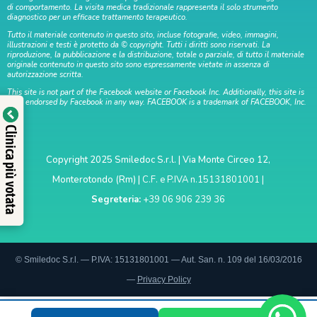
di comportamento. La visita medica tradizionale rappresenta il solo strumento
diagnostico per un efficace trattamento terapeutico.
Tutto il materiale contenuto in questo sito, incluse fotografie, video, immagini,
illustrazioni e testi è protetto da © copyright. Tutti i diritti sono riservati. La
riproduzione, la pubblicazione e la distribuzione, totale o parziale, di tutto il materiale
originale contenuto in questo sito sono espressamente vietate in assenza di
autorizzazione scritta.
This site is not part of the Facebook website or Facebook Inc. Additionally, this site is
NOT endorsed by Facebook in any way. FACEBOOK is a trademark of FACEBOOK, Inc.
Verificato da
Clinica più votata
Copyright 2025 Smiledoc S.r.l. | Via Monte Circeo 12,
Trustindex
Monterotondo (Rm) |
C.F. e P.IVA n.15131801001 |
Segreteria:
+39 06 906 239 36
© Smiledoc S.r.l. — P.IVA: 15131801001 — Aut. San. n. 109 del 16/03/2016
—
Privacy Policy