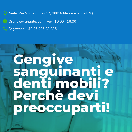

Sede: Via Monte Circeo 12, 00015 Monterotondo (RM)
Orario continuato: Lun - Ven, 10:00 - 19:00

Segreteria: +39 06 906 23 936

Gengive
sanguinanti e
denti mobili?
Perchè devi
preoccuparti!