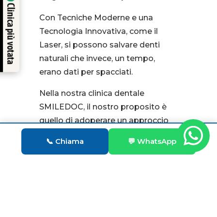
Verificato da
Clinica più votata
Con Tecniche Moderne e una
Tecnologia Innovativa, come il
Trustindex
Laser, si possono salvare denti
naturali che invece, un tempo,
erano dati per spacciati.
Nella nostra clinica dentale
SMILEDOC, il nostro proposito è
quello di adoperare un approccio
terapeutico il meno invasivo
📞 Chiama
💬 WhatsApp
possibile, ma funzionale all’arresto
della malattia parodontale e
dell’insorgenza di potenziali
Chiama Ora
WhatsApp
recidive.
https://pubmed.ncbi.nlm.nih.gov/11