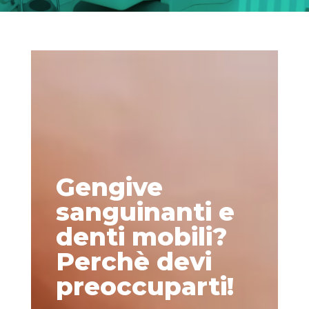
Gengive
sanguinanti e
denti mobili?
Perchè devi
preoccuparti!