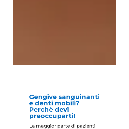
Gengive sanguinanti
e denti mobili?
Perchè devi
preoccuparti!
La maggior parte di pazienti ,