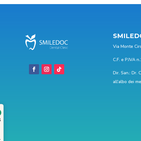
SMILEDO
Via Monte Cir
C.F. e P.IVA 
Dir. San.: Dr. 
all’albo dei m
tata