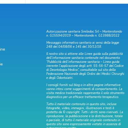
Autorizzazione sanitaria Smiledoc Srl – Monterotondo
n. G15594/2019 – Monterotondo n. G13988/2022
Messaggio informativo sanitario ai sensi della legge
248 del 04/08/06 e 145 del 30/12/18.
ine
Il nostro sito si attiene alle Linee guida sulla pubblicità
dell’informazione sanitaria contenute nel documento
“Pubblicità dell’informazione sanitaria – Linea guida
ie
inerente l’applicazione degli artt. 55-56-57 del Codice
di Deontologia Medica”, consultabile sul sito della
Federazione Nazionale degli Ordini dei Medici Chirurghi
e degli Odontoiatri.
I consigli forniti sul blog o in altre pagine informative
vanno intesi come suggerimenti di comportamento. La
visita medica tradizionale rappresenta il solo strumento
diagnostico per un efficace trattamento terapeutico.
Tutto il materiale contenuto in questo sito, incluse
fotografie, video, immagini, illustrazioni e testi è
protetto da © copyright. Tutti i diritti sono riservati. La
riproduzione, la pubblicazione e la distribuzione, totale
o parziale, di tutto il materiale originale contenuto in
questo sito sono espressamente vietate in assenza di