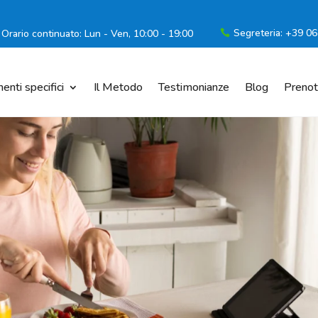
Segreteria: +39 0
Orario continuato: Lun - Ven, 10:00 - 19:00

enti specifici
Il Metodo
Testimonianze
Blog
Prenot