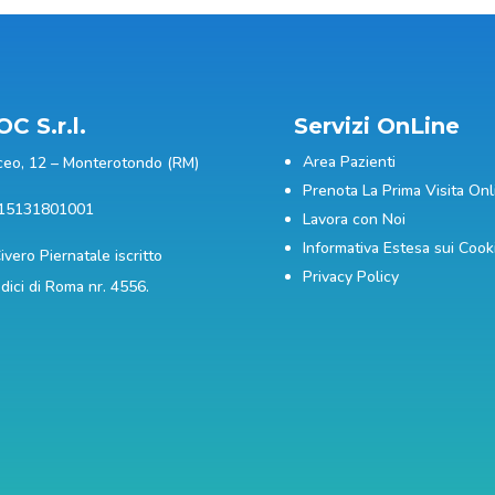
C S.r.l.
Servizi OnLine
Area Pazienti
ceo, 12 – Monterotondo (RM)
Prenota La Prima Visita Onl
n.15131801001
Lavora con Noi
Informativa Estesa sui Cook
Civero Piernatale iscritto
Privacy Policy
edici di Roma nr. 4556.