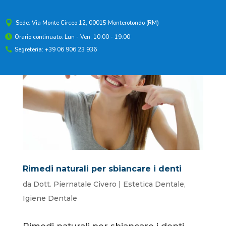

Sede: Via Monte Circeo 12, 00015 Monterotondo (RM)
Orario continuato: Lun - Ven, 10:00 - 19:00

Segreteria: +39 06 906 23 936

Rimedi naturali per sbiancare i denti
da
Dott. Piernatale Civero
|
Estetica Dentale
,
Igiene Dentale
Rimedi naturali per sbiancare i denti